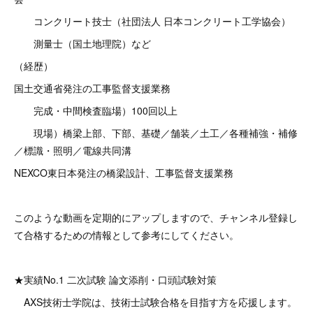
コンクリート技士（社団法人 日本コンクリート工学協会）
測量士（国土地理院）など
（経歴）
国土交通省発注の工事監督支援業務
完成・中間検査臨場）100回以上
現場）橋梁上部、下部、基礎／舗装／土工／各種補強・補修
／標識・照明／電線共同溝
NEXCO東日本発注の橋梁設計、工事監督支援業務
このような動画を定期的にアップしますので、チャンネル登録し
て合格するための情報として参考にしてください。
★実績No.1 二次試験 論文添削・口頭試験対策
AXS技術士学院は、技術士試験合格を目指す方を応援します。