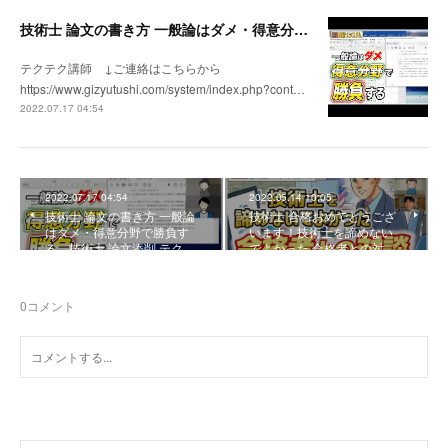
技術士 論文の書き方 一般論はダメ・得意分野で勝負する 技術士 論文添削 テクテク講師 技術士システム
テクテク講師 ↓ご連絡はこちらから
https://www.gizyutushi.com/system/index.php?cont…
2022.07.17 04:54
2022.07.17 04:54
2022.05.14 10:05
技術士 論文の書き方 一般論
技術士 合格おめでとうござ
はダメ・得意分野で勝負す
います！技術士を諦めない
る 技術士 論文添削 テク…
でよかった 合格者との対…
0
コメント