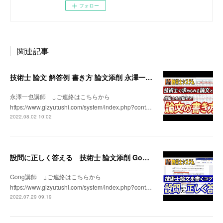
フォロー
関連記事
技術士 論文 解答例 書き方 論文添削 永澤一也講師 技術士システム 二次試験 対策
永澤一也講師 ↓ご連絡はこちらから
https://www.gizyutushi.com/system/index.php?cont…
2022.08.02 10:02
設問に正しく答える 技術士 論文添削 Gong講師 技術士システム
Gong講師 ↓ご連絡はこちらから
https://www.gizyutushi.com/system/index.php?cont…
2022.07.29 09:19