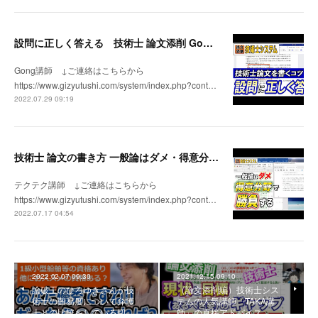
設問に正しく答える 技術士 論文添削 Gong講師 技術士システム
Gong講師 ↓ご連絡はこちらから
https://www.gizyutushi.com/system/index.php?cont…
2022.07.29 09:19
技術士 論文の書き方 一般論はダメ・得意分野で勝負する 技術士 論文添削 テクテク講師 技術士システム
テクテク講師 ↓ご連絡はこちらから
https://www.gizyutushi.com/system/index.php?cont…
2022.07.17 04:54
2022.02.07 09:30
2021.12.15 09:10
論破王のひろゆきさんが技
（論文添削編）技術士シス
術士の難易度について弁護
テムの人気講師「TAKA講
士との比較をしている切…
師」の直接アドバイス