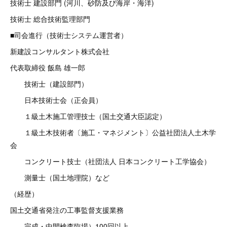
技術士 建設部門 (河川、砂防及び海岸・海洋)
技術士 総合技術監理部門
■司会進行（技術士システム運営者）
新建設コンサルタント株式会社
代表取締役 飯島 雄一郎
技術士（建設部門）
日本技術士会（正会員）
１級土木施工管理技士（国土交通大臣認定）
１級土木技術者〔施工・マネジメント〕公益社団法人土木学
会
コンクリート技士（社団法人 日本コンクリート工学協会）
測量士（国土地理院）など
（経歴）
国土交通省発注の工事監督支援業務
完成・中間検査臨場）100回以上