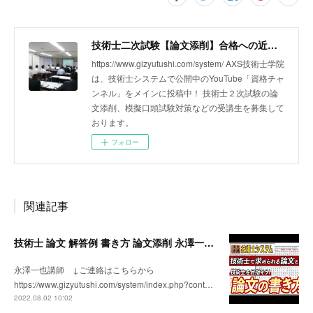
技術士二次試験【論文添削】合格への近道｜技術士システム運営｜YouTube 資格チャンネル
https://www.gizyutushi.com/system/ AXS技術士学院
は、技術士システムで公開中のYouTube「資格チャ
ンネル」をメインに投稿中！ 技術士２次試験の論
文添削、模擬口頭試験対策などの受講生を募集して
おります。
フォロー
関連記事
技術士 論文 解答例 書き方 論文添削 永澤一也講師 技術士システム 二次試験 対策
永澤一也講師 ↓ご連絡はこちらから
https://www.gizyutushi.com/system/index.php?cont…
2022.08.02 10:02