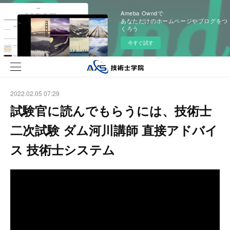
Ameba Owndで
あなただけのホームページやブログをつ
くろう
今すぐ試す
2022.02.05 07:29
試験官に読んでもらうには、技術士
二次試験 ダム河川講師 直接アドバイ
ス 技術士システム